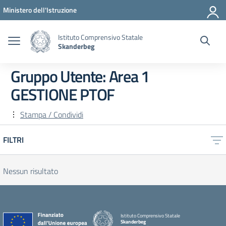
Vai ai contenuti
Vai al menu di navigazione
Vai al footer
Ministero dell'Istruzione
Istituto Comprensivo Statale
Skanderbeg
Gruppo Utente:
Area 1
GESTIONE PTOF
Stampa / Condividi
FILTRI
Nessun risultato
Istituto Comprensivo Statale
Skanderbeg