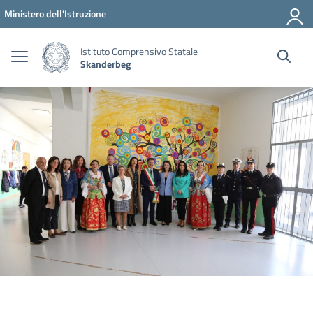
Vai ai contenuti
Vai al menu di navigazione
Vai al footer
Ministero dell'Istruzione
Istituto Comprensivo Statale
Skanderbeg