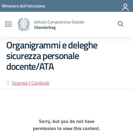
Vai ai contenuti
Vai al menu di navigazione
Vai al footer
Ministero dell'Istruzione
Istituto Comprensivo Statale
Skanderbeg
Organigrammi e deleghe
sicurezza personale
docente/ATA
Stampa / Condividi
Sorry, but you do not have
permission to view this content.