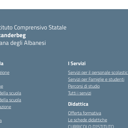
tituto Comprensivo Statale
kanderbeg
ana degli Albanesi
la
I Servizi
zione
Servizi per il personale scolasti
Servizi per Famiglie e studenti
ne
Percorsi di studio
della scuola
Tutti i servizi
della scuola
Didattica
azione
Offerta formativa
Le schede didattiche
a
CURRICOLO D’ISTITUTO