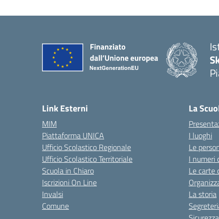
Is
S
Pi
Link Esterni
La Scuo
MIM
Presenta
Piattaforma UNICA
I luoghi
Ufficio Scolastico Regionale
Le perso
Ufficio Scolastico Territoriale
I numeri 
Scuola in Chiaro
Le carte 
Iscrizioni On Line
Organizz
Invalsi
La storia
Comune
Segreteri
Sicurezza