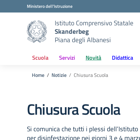
Vai ai contenuti
Vai al menu di navigazione
Vai al footer
Ministero dell'Istruzione
Istituto Comprensivo Statale
Skanderbeg
Piana degli Albanesi
Scuola
Servizi
Novità
Didattica
Home
Notizie
Chiusura Scuola
Chiusura Scuola
Si comunica che tutti i plessi dell’Istitut
per disinfestazione nei giorni 3 e 4 mar