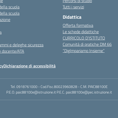
ne
Percorsi di studio
della scuola
Tutti i servizi
della scuola
Didattica
azione
Offerta formativa
Le schede didattiche
a
CURRICOLO D’ISTITUTO
Comunità di pratiche DM 66
ammi e deleghe sicurezza
“DigImpariamo Insieme”
e docente/ATA
cy
Dichiarazione di accessibilità
Tel. 0918761000 - Cod.Fisc.80023960828 - C.M. PAIC88100E
P.E.O. paic88100e@istruzione.it P.E.C. paic88100e@pec.istruzione.it