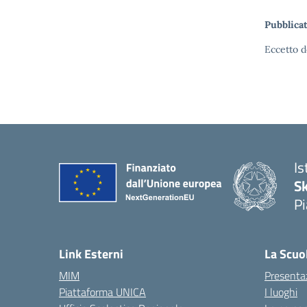
Pubblicat
Eccetto d
Is
S
Pi
Link Esterni
La Scuo
MIM
Presenta
Piattaforma UNICA
I luoghi