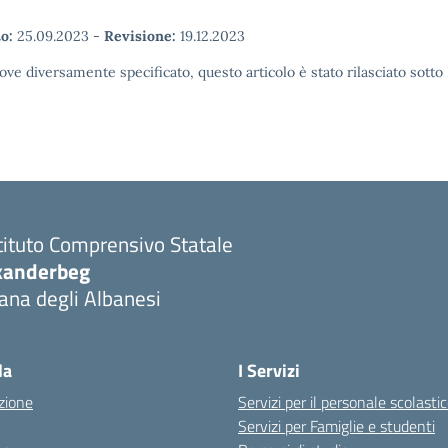
o:
25.09.2023
-
Revisione:
19.12.2023
ove diversamente specificato, questo articolo è stato rilasciato sott
tituto Comprensivo Statale
kanderbeg
ana degli Albanesi
la
I Servizi
zione
Servizi per il personale scolasti
Servizi per Famiglie e studenti