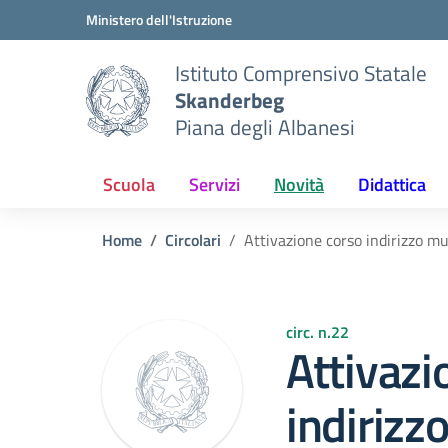
Vai ai contenuti
Vai al menu di navigazione
Vai al footer
Ministero dell'Istruzione
Istituto Comprensivo Statale
Skanderbeg
Piana degli Albanesi
Scuola
Servizi
Novità
Didattica
Home
Circolari
Attivazione corso indirizzo m
circ. n.22
Attivazi
indirizz