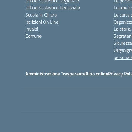
Ufficio Scolastico Regionale
Le perso
Ufficio Scolastico Territoriale
I numeri 
Scuola in Chiaro
Le carte 
Iscrizioni On Line
Organizz
Invalsi
La storia
Comune
Segreteri
Sicurezza
Organigr
personal
Amministrazione Trasparente
Albo online
Privacy Poli