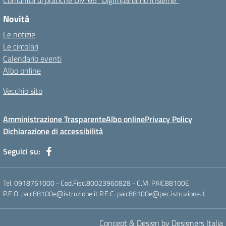
Comunità di pratiche DM 66 “DigImpariamo Insieme”
Novità
Le notizie
Le circolari
Calendario eventi
Albo online
Vecchio sito
Amministrazione Trasparente
Albo online
Privacy Policy
Dichiarazione di accessibilità
Seguici su:
Tel. 0918761000 - Cod.Fisc.80023960828 - C.M. PAIC88100E
P.E.O. paic88100e@istruzione.it P.E.C. paic88100e@pec.istruzione.it
Concept & Design by Designers Italia