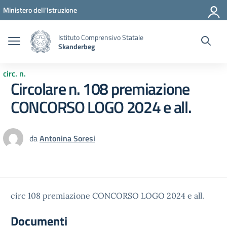
Vai ai contenuti
Vai al menu di navigazione
Vai al footer
Ministero dell'Istruzione
Istituto Comprensivo Statale
Skanderbeg
circ. n.
Circolare n. 108 premiazione
CONCORSO LOGO 2024 e all.
da
Antonina Soresi
circ 108 premiazione CONCORSO LOGO 2024 e all.
Documenti