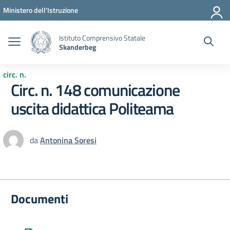
Vai ai contenuti
Vai al menu di navigazione
Vai al footer
Ministero dell'Istruzione
Istituto Comprensivo Statale
Skanderbeg
circ. n.
Circ. n. 148 comunicazione
uscita didattica Politeama
da
Antonina Soresi
Documenti