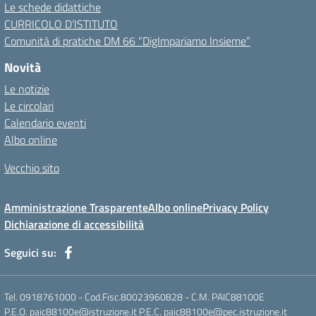
Le schede didattiche
CURRICOLO D’ISTITUTO
Comunità di pratiche DM 66 “DigImpariamo Insieme”
Novità
Le notizie
Le circolari
Calendario eventi
Albo online
Vecchio sito
Amministrazione Trasparente
Albo online
Privacy Policy
Dichiarazione di accessibilità
Seguici su:
Tel. 0918761000 - Cod.Fisc.80023960828 - C.M. PAIC88100E
P.E.O. paic88100e@istruzione.it P.E.C. paic88100e@pec.istruzione.it