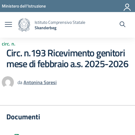
Vai ai contenuti
Vai al menu di navigazione
Vai al footer
Ministero dell'Istruzione
Istituto Comprensivo Statale
Skanderbeg
circ. n.
Circ. n.193 Ricevimento genitori
mese di febbraio a.s. 2025-2026
da
Antonina Soresi
Documenti