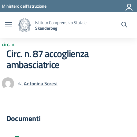
Vai ai contenuti
Vai al menu di navigazione
Vai al footer
Ministero dell'Istruzione
Istituto Comprensivo Statale
Skanderbeg
circ. n.
Circ. n. 87 accoglienza
ambasciatrice
da
Antonina Soresi
Documenti