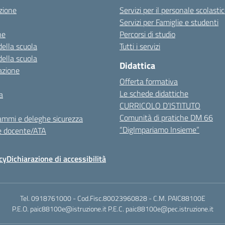
zione
Servizi per il personale scolasti
Servizi per Famiglie e studenti
ne
Percorsi di studio
della scuola
Tutti i servizi
della scuola
Didattica
azione
Offerta formativa
Le schede didattiche
a
CURRICOLO D’ISTITUTO
Comunità di pratiche DM 66
ammi e deleghe sicurezza
“DigImpariamo Insieme”
e docente/ATA
cy
Dichiarazione di accessibilità
Tel. 0918761000 - Cod.Fisc.80023960828 - C.M. PAIC88100E
P.E.O. paic88100e@istruzione.it P.E.C. paic88100e@pec.istruzione.it