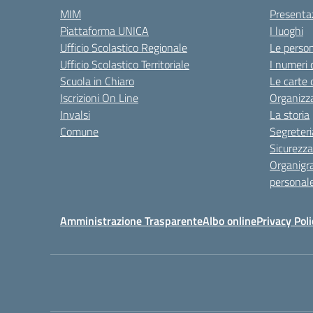
MIM
Presenta
Piattaforma UNICA
I luoghi
Ufficio Scolastico Regionale
Le perso
Ufficio Scolastico Territoriale
I numeri 
Scuola in Chiaro
Le carte 
Iscrizioni On Line
Organizz
Invalsi
La storia
Comune
Segreteri
Sicurezza
Organigr
personal
Amministrazione Trasparente
Albo online
Privacy Poli