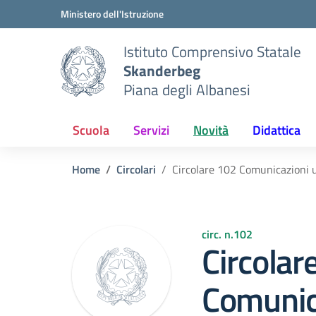
Vai ai contenuti
Vai al menu di navigazione
Vai al footer
Ministero dell'Istruzione
Istituto Comprensivo Statale
Skanderbeg
Piana degli Albanesi
Scuola
Servizi
Novità
Didattica
Home
Circolari
Circolare 102 Comunicazioni 
circ. n.102
Circolar
Comunic