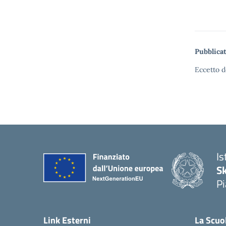
Pubblicat
Eccetto d
Is
S
Pi
Link Esterni
La Scuo