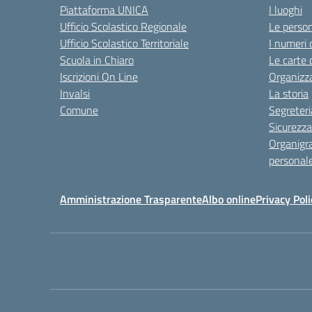
Piattaforma UNICA
I luoghi
Ufficio Scolastico Regionale
Le perso
Ufficio Scolastico Territoriale
I numeri 
Scuola in Chiaro
Le carte 
Iscrizioni On Line
Organizz
Invalsi
La storia
Comune
Segreteri
Sicurezza
Organigr
personal
Amministrazione Trasparente
Albo online
Privacy Poli