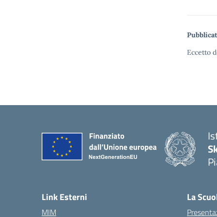
Pubblicat
Eccetto d
Is
S
Pi
Link Esterni
La Scuo
MIM
Presenta