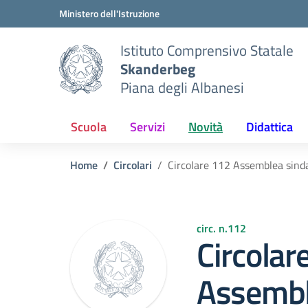
Vai ai contenuti
Vai al menu di navigazione
Vai al footer
Ministero dell'Istruzione
Istituto Comprensivo Statale
Skanderbeg
Piana degli Albanesi
Scuola
Servizi
Novità
Didattica
Home
Circolari
Circolare 112 Assemblea sin
circ. n.112
Circolar
Assembl