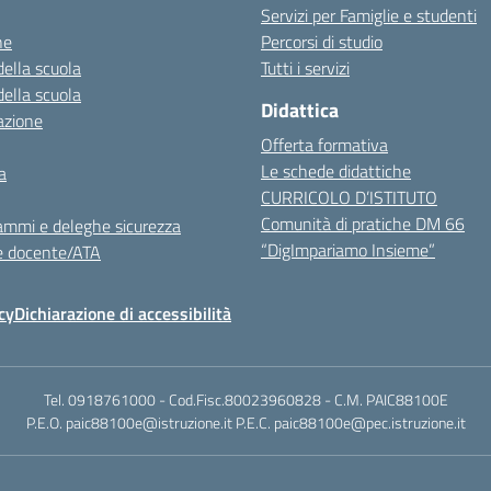
Servizi per Famiglie e studenti
ne
Percorsi di studio
della scuola
Tutti i servizi
della scuola
Didattica
azione
Offerta formativa
Le schede didattiche
a
CURRICOLO D’ISTITUTO
Comunità di pratiche DM 66
ammi e deleghe sicurezza
“DigImpariamo Insieme”
e docente/ATA
cy
Dichiarazione di accessibilità
Tel. 0918761000 - Cod.Fisc.80023960828 - C.M. PAIC88100E
P.E.O. paic88100e@istruzione.it P.E.C. paic88100e@pec.istruzione.it