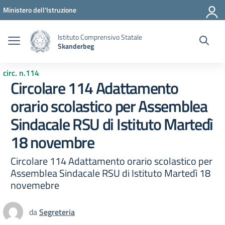
Vai ai contenuti
Vai al menu di navigazione
Vai al footer
Ministero dell'Istruzione
Istituto Comprensivo Statale
Skanderbeg
circ. n.114
Circolare 114 Adattamento
orario scolastico per Assemblea
Sindacale RSU di Istituto Martedì
18 novembre
Circolare 114 Adattamento orario scolastico per
Assemblea Sindacale RSU di Istituto Martedì 18
novemebre
da
Segreteria