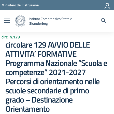
Vai ai contenuti
Vai al menu di navigazione
Vai al footer
Ministero dell'Istruzione
Istituto Comprensivo Statale
Skanderbeg
circ. n.129
circolare 129 AVVIO DELLE
ATTIVITA’ FORMATIVE
Programma Nazionale “Scuola e
competenze” 2021-2027
Percorsi di orientamento nelle
scuole secondarie di primo
grado – Destinazione
Orientamento