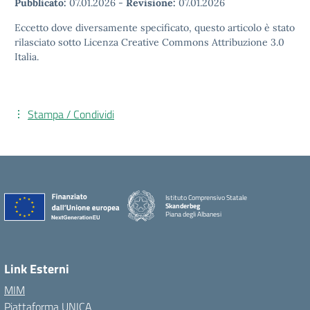
Pubblicato:
07.01.2026
-
Revisione:
07.01.2026
Eccetto dove diversamente specificato, questo articolo è stato
rilasciato sotto Licenza Creative Commons Attribuzione 3.0
Italia.
Stampa / Condividi
Istituto Comprensivo Statale
Skanderbeg
Piana degli Albanesi
Link Esterni
MIM
Piattaforma UNICA