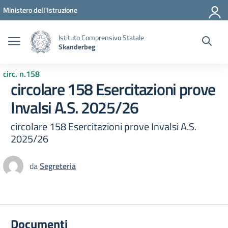
Vai ai contenuti
Vai al menu di navigazione
Vai al footer
Ministero dell'Istruzione
Istituto Comprensivo Statale
Skanderbeg
circ. n.158
circolare 158 Esercitazioni prove
Invalsi A.S. 2025/26
circolare 158 Esercitazioni prove Invalsi A.S.
2025/26
da
Segreteria
Documenti