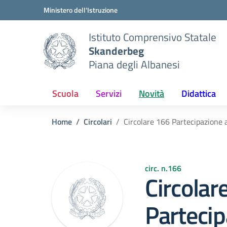
Vai ai contenuti
Vai al menu di navigazione
Vai al footer
Ministero dell'Istruzione
Istituto Comprensivo Statale
Skanderbeg
Piana degli Albanesi
Scuola
Servizi
Novità
Didattica
Home
Circolari
Circolare 166 Partecipazione 
circ. n.166
Circolar
Partecip