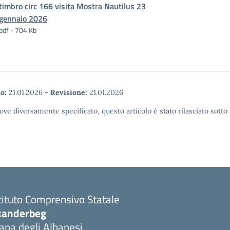
timbro circ 166 visita Mostra Nautilus 23
gennaio 2026
pdf - 704 Kb
o:
21.01.2026
-
Revisione:
21.01.2026
ove diversamente specificato, questo articolo è stato rilasciato sott
tituto Comprensivo Statale
kanderbeg
ana degli Albanesi