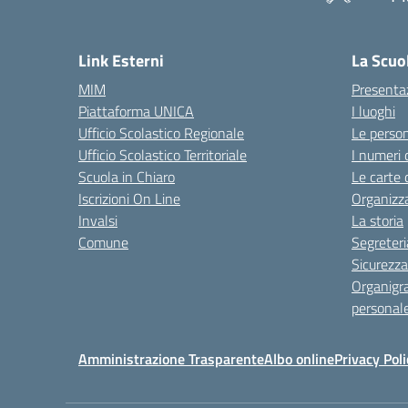
Link Esterni
La Scuo
MIM
Presenta
Piattaforma UNICA
I luoghi
Ufficio Scolastico Regionale
Le perso
Ufficio Scolastico Territoriale
I numeri 
Scuola in Chiaro
Le carte 
Iscrizioni On Line
Organizz
Invalsi
La storia
Comune
Segreteri
Sicurezza
Organigr
personal
Amministrazione Trasparente
Albo online
Privacy Poli