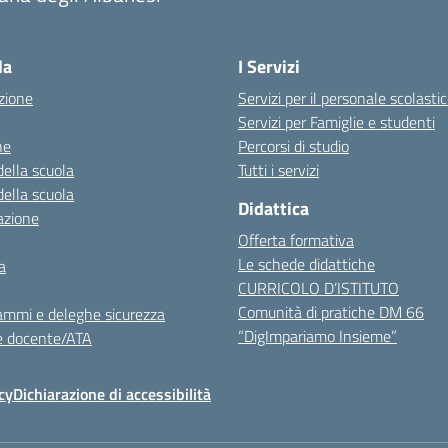
la
I Servizi
zione
Servizi per il personale scolasti
Servizi per Famiglie e studenti
ne
Percorsi di studio
della scuola
Tutti i servizi
della scuola
Didattica
azione
Offerta formativa
Le schede didattiche
a
CURRICOLO D’ISTITUTO
Comunità di pratiche DM 66
ammi e deleghe sicurezza
“DigImpariamo Insieme”
e docente/ATA
cy
Dichiarazione di accessibilità