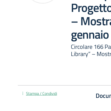
Progetto
– Mostr
gennaio
Circolare 166 P
Library” – Most
Stampa / Condividi
Docu