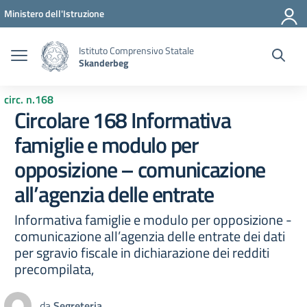
Vai ai contenuti
Vai al menu di navigazione
Vai al footer
Ministero dell'Istruzione
Istituto Comprensivo Statale
Skanderbeg
circ. n.168
Circolare 168 Informativa
famiglie e modulo per
opposizione – comunicazione
all’agenzia delle entrate
Informativa famiglie e modulo per opposizione -
comunicazione all’agenzia delle entrate dei dati
per sgravio fiscale in dichiarazione dei redditi
precompilata,
da
Segreteria