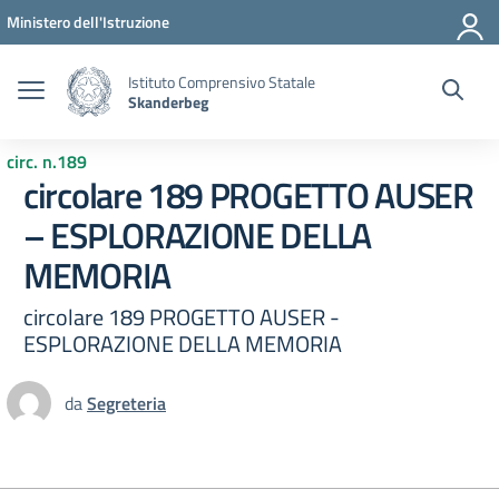
Vai ai contenuti
Vai al menu di navigazione
Vai al footer
Ministero dell'Istruzione
Istituto Comprensivo Statale
Skanderbeg
circ. n.189
circolare 189 PROGETTO AUSER
– ESPLORAZIONE DELLA
MEMORIA
circolare 189 PROGETTO AUSER -
ESPLORAZIONE DELLA MEMORIA
da
Segreteria