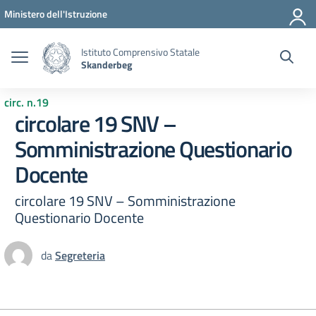
Vai ai contenuti
Vai al menu di navigazione
Vai al footer
Ministero dell'Istruzione
Istituto Comprensivo Statale
Skanderbeg
circ. n.19
circolare 19 SNV –
Somministrazione Questionario
Docente
circolare 19 SNV – Somministrazione
Questionario Docente
da
Segreteria