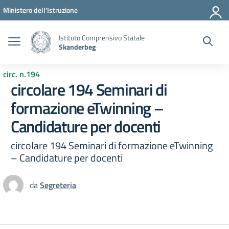
Vai ai contenuti
Vai al menu di navigazione
Vai al footer
Ministero dell'Istruzione
Istituto Comprensivo Statale
Skanderbeg
circ. n.194
circolare 194 Seminari di
formazione eTwinning –
Candidature per docenti
circolare 194 Seminari di formazione eTwinning
– Candidature per docenti
da
Segreteria