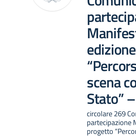
Comunica
partecip
Manifest
edizione
“Percorsi
scena con
Stato” 
circolare 269 Co
partecipazione M
progetto “Percors