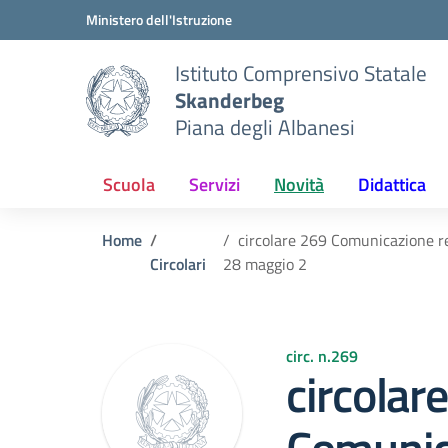
Vai ai contenuti
Vai al menu di navigazione
Vai al footer
Ministero dell'Istruzione
Istituto Comprensivo Statale
Skanderbeg
Piana degli Albanesi
Scuola
Servizi
Novità
Didattica
Home
circolare 269 Comunicazione ret
Circolari
28 maggio 2
circ. n.269
circolar