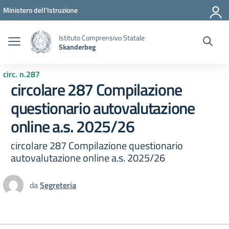
Vai ai contenuti
Vai al menu di navigazione
Vai al footer
Ministero dell'Istruzione
Istituto Comprensivo Statale
Skanderbeg
circ. n.287
circolare 287 Compilazione
questionario autovalutazione
online a.s. 2025/26
circolare 287 Compilazione questionario
autovalutazione online a.s. 2025/26
da
Segreteria