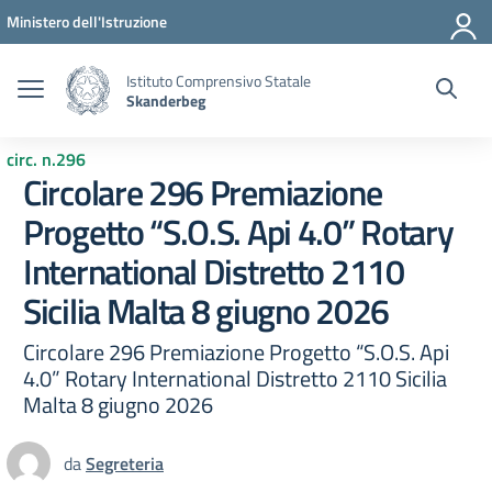
Vai ai contenuti
Vai al menu di navigazione
Vai al footer
Ministero dell'Istruzione
Istituto Comprensivo Statale
Skanderbeg
circ. n.296
Circolare 296 Premiazione
Progetto “S.O.S. Api 4.0” Rotary
International Distretto 2110
Sicilia Malta 8 giugno 2026
Circolare 296 Premiazione Progetto “S.O.S. Api
4.0” Rotary International Distretto 2110 Sicilia
Malta 8 giugno 2026
da
Segreteria