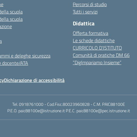
ne
Percorsi di studio
della scuola
Tutti i servizi
della scuola
Didattica
azione
Offerta formativa
Le schede didattiche
a
CURRICOLO D’ISTITUTO
Comunità di pratiche DM 66
ammi e deleghe sicurezza
“DigImpariamo Insieme”
e docente/ATA
cy
Dichiarazione di accessibilità
Tel. 0918761000 - Cod.Fisc.80023960828 - C.M. PAIC88100E
P.E.O. paic88100e@istruzione.it P.E.C. paic88100e@pec.istruzione.it