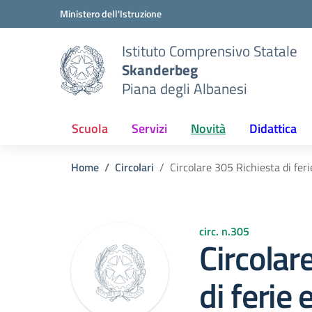
Vai ai contenuti
Vai al menu di navigazione
Vai al footer
Ministero dell'Istruzione
Istituto Comprensivo Statale
Skanderbeg
Piana degli Albanesi
Scuola
Servizi
Novità
Didattica
Home
Circolari
Circolare 305 Richiesta di fer
circ. n.305
Circolar
di ferie 