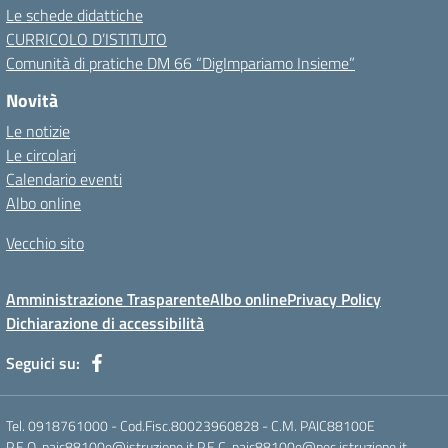
Le schede didattiche
CURRICOLO D’ISTITUTO
Comunità di pratiche DM 66 “DigImpariamo Insieme”
Novità
Le notizie
Le circolari
Calendario eventi
Albo online
Vecchio sito
Amministrazione Trasparente
Albo online
Privacy Policy
Dichiarazione di accessibilità
Seguici su:
Tel. 0918761000 - Cod.Fisc.80023960828 - C.M. PAIC88100E
P.E.O. paic88100e@istruzione.it P.E.C. paic88100e@pec.istruzione.it