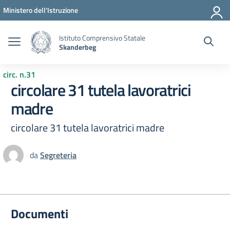
Vai ai contenuti
Vai al menu di navigazione
Vai al footer
Ministero dell'Istruzione
Istituto Comprensivo Statale
Skanderbeg
circ. n.31
circolare 31 tutela lavoratrici
madre
circolare 31 tutela lavoratrici madre
da
Segreteria
Documenti