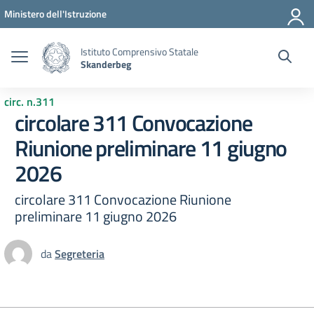
Vai ai contenuti
Vai al menu di navigazione
Vai al footer
Ministero dell'Istruzione
Istituto Comprensivo Statale
Skanderbeg
circ. n.311
circolare 311 Convocazione
Riunione preliminare 11 giugno
2026
circolare 311 Convocazione Riunione
preliminare 11 giugno 2026
da
Segreteria