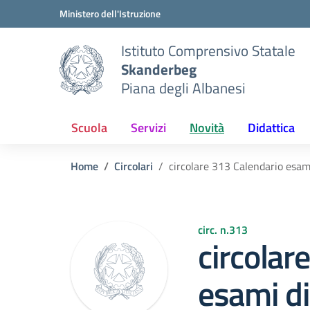
Vai ai contenuti
Vai al menu di navigazione
Vai al footer
Ministero dell'Istruzione
Istituto Comprensivo Statale
Skanderbeg
Piana degli Albanesi
Scuola
Servizi
Novità
Didattica
Home
Circolari
circolare 313 Calendario esami
circ. n.313
circolar
esami di