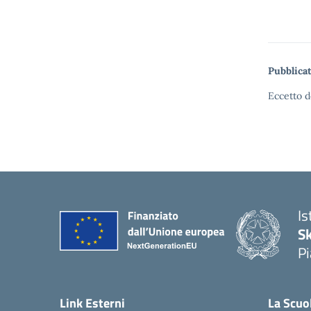
Pubblicat
Eccetto d
Is
S
Pi
Link Esterni
La Scuo