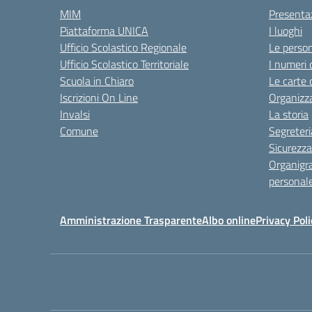
MIM
Presenta
Piattaforma UNICA
I luoghi
Ufficio Scolastico Regionale
Le perso
Ufficio Scolastico Territoriale
I numeri 
Scuola in Chiaro
Le carte 
Iscrizioni On Line
Organizz
Invalsi
La storia
Comune
Segreteri
Sicurezza
Organigr
personal
Amministrazione Trasparente
Albo online
Privacy Poli