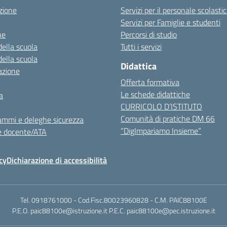
zione
Servizi per il personale scolasti
Servizi per Famiglie e studenti
ne
Percorsi di studio
della scuola
Tutti i servizi
della scuola
Didattica
azione
Offerta formativa
Le schede didattiche
a
CURRICOLO D’ISTITUTO
Comunità di pratiche DM 66
ammi e deleghe sicurezza
“DigImpariamo Insieme”
e docente/ATA
cy
Dichiarazione di accessibilità
Tel. 0918761000 - Cod.Fisc.80023960828 - C.M. PAIC88100E
P.E.O. paic88100e@istruzione.it P.E.C. paic88100e@pec.istruzione.it