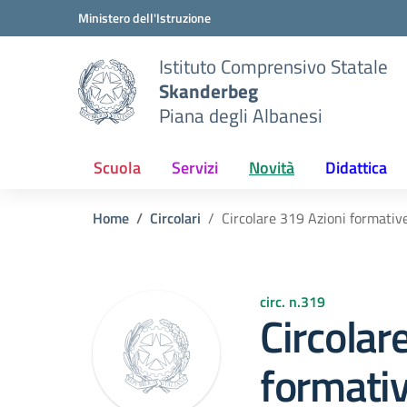
Vai ai contenuti
Vai al menu di navigazione
Vai al footer
Ministero dell'Istruzione
Istituto Comprensivo Statale
Skanderbeg
Piana degli Albanesi
Scuola
Servizi
Novità
Didattica
Home
Circolari
Circolare 319 Azioni formativ
circ. n.319
Circolar
formati