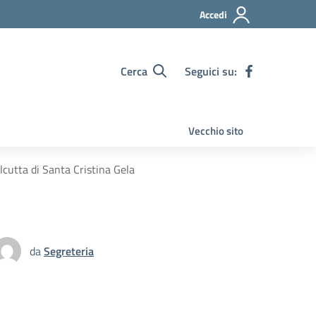
Accedi
Cerca
Seguici su:
Vecchio sito
alcutta di Santa Cristina Gela
da
Segreteria