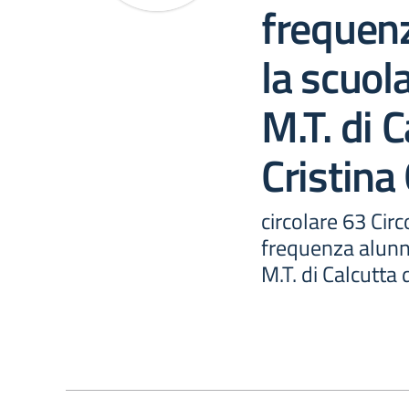
frequenz
la scuola
M.T. di 
Cristina
circolare 63 Cir
frequenza alunni
M.T. di Calcutta 