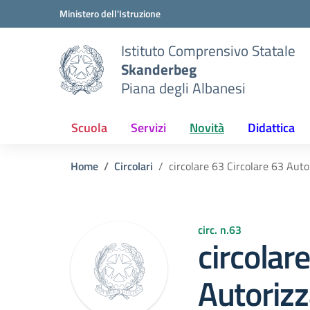
Vai ai contenuti
Vai al menu di navigazione
Vai al footer
Ministero dell'Istruzione
Istituto Comprensivo Statale
Skanderbeg
Piana degli Albanesi
Scuola
Servizi
Novità
Didattica
Home
Circolari
circolare 63 Circolare 63 Auto
circ. n.63
circolar
Autoriz