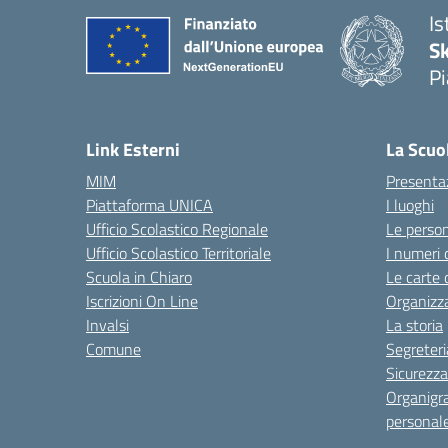
Is
S
Pi
Link Esterni
La Scuo
MIM
Presenta
Piattaforma UNICA
I luoghi
Ufficio Scolastico Regionale
Le perso
Ufficio Scolastico Territoriale
I numeri 
Scuola in Chiaro
Le carte 
Iscrizioni On Line
Organizz
Invalsi
La storia
Comune
Segreteri
Sicurezza
Organigr
personal