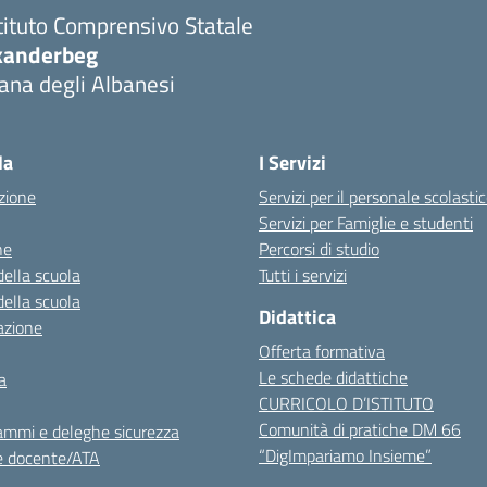
tituto Comprensivo Statale
kanderbeg
ana degli Albanesi
la
I Servizi
zione
Servizi per il personale scolasti
Servizi per Famiglie e studenti
ne
Percorsi di studio
della scuola
Tutti i servizi
della scuola
Didattica
azione
Offerta formativa
Le schede didattiche
a
CURRICOLO D’ISTITUTO
Comunità di pratiche DM 66
ammi e deleghe sicurezza
“DigImpariamo Insieme”
e docente/ATA