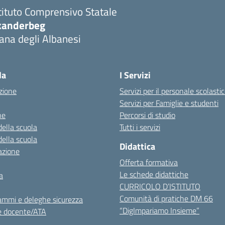
tituto Comprensivo Statale
kanderbeg
ana degli Albanesi
la
I Servizi
zione
Servizi per il personale scolasti
Servizi per Famiglie e studenti
ne
Percorsi di studio
della scuola
Tutti i servizi
della scuola
Didattica
azione
Offerta formativa
Le schede didattiche
a
CURRICOLO D’ISTITUTO
Comunità di pratiche DM 66
ammi e deleghe sicurezza
“DigImpariamo Insieme”
e docente/ATA