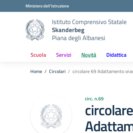
Vai ai contenuti
Vai al menu di navigazione
Vai al footer
Ministero dell'Istruzione
Istituto Comprensivo Statale
Skanderbeg
Piana degli Albanesi
Scuola
Servizi
Novità
Didattica
Home
Circolari
circolare 69 Adattamento orar
circ. n.69
circolar
Adattam