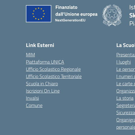
Is
S
Pi
Link Esterni
La Scuo
MIM
Presenta
Piattaforma UNICA
I luoghi
Ufficio Scolastico Regionale
Le perso
Ufficio Scolastico Territoriale
I numeri 
Scuola in Chiaro
Le carte 
Iscrizioni On Line
Organizz
Invalsi
La storia
Comune
Segreteri
Sicurezza
Organigr
personal