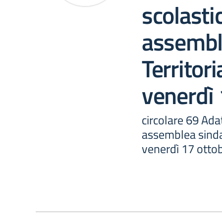
scolasti
assembl
Territori
venerdì
circolare 69 Ada
assemblea sindac
venerdì 17 otto