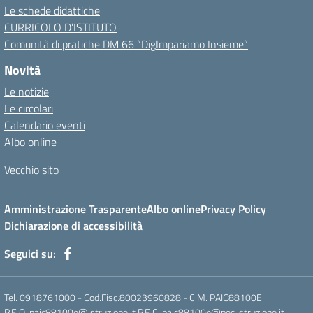
Le schede didattiche
CURRICOLO D’ISTITUTO
Comunità di pratiche DM 66 “DigImpariamo Insieme”
Novità
Le notizie
Le circolari
Calendario eventi
Albo online
Vecchio sito
Amministrazione Trasparente
Albo online
Privacy Policy
Dichiarazione di accessibilità
Seguici su:
Tel. 0918761000 - Cod.Fisc.80023960828 - C.M. PAIC88100E
P.E.O. paic88100e@istruzione.it P.E.C. paic88100e@pec.istruzione.it