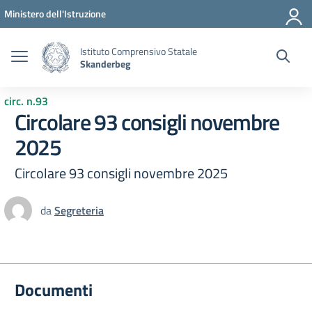
Vai ai contenuti
Vai al menu di navigazione
Vai al footer
Ministero dell'Istruzione
Istituto Comprensivo Statale
Skanderbeg
circ. n.93
Circolare 93 consigli novembre
2025
Circolare 93 consigli novembre 2025
da
Segreteria
Documenti