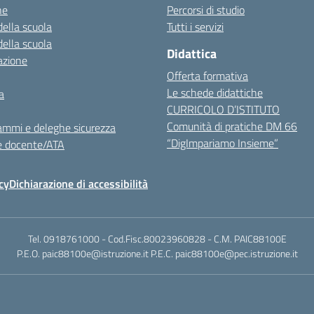
ne
Percorsi di studio
della scuola
Tutti i servizi
della scuola
Didattica
azione
Offerta formativa
Le schede didattiche
a
CURRICOLO D’ISTITUTO
Comunità di pratiche DM 66
ammi e deleghe sicurezza
“DigImpariamo Insieme”
e docente/ATA
cy
Dichiarazione di accessibilità
Tel. 0918761000 - Cod.Fisc.80023960828 - C.M. PAIC88100E
P.E.O. paic88100e@istruzione.it P.E.C. paic88100e@pec.istruzione.it