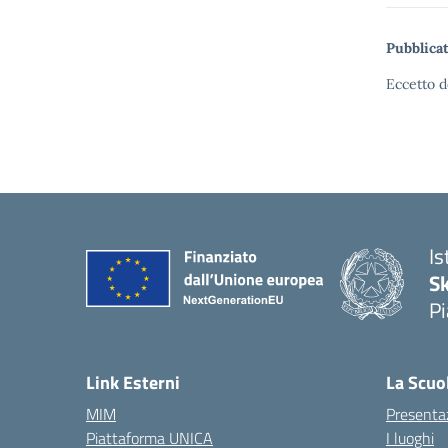
Pubblicat
Eccetto d
Is
S
Pi
Link Esterni
La Scuo
MIM
Presenta
Piattaforma UNICA
I luoghi