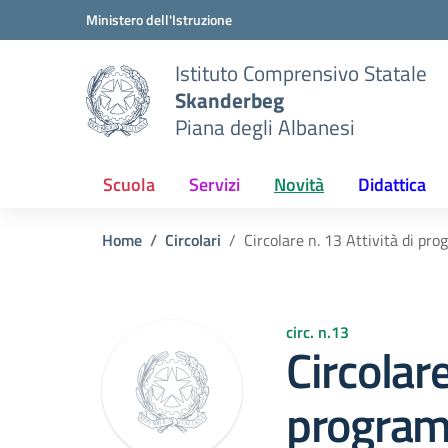
Vai ai contenuti
Vai al menu di navigazione
Vai al footer
Ministero dell'Istruzione
Istituto Comprensivo Statale
Skanderbeg
Piana degli Albanesi
Scuola
Servizi
Novità
Didattica
Home
Circolari
Circolare n. 13 Attività di p
circ. n.13
Circolare
program