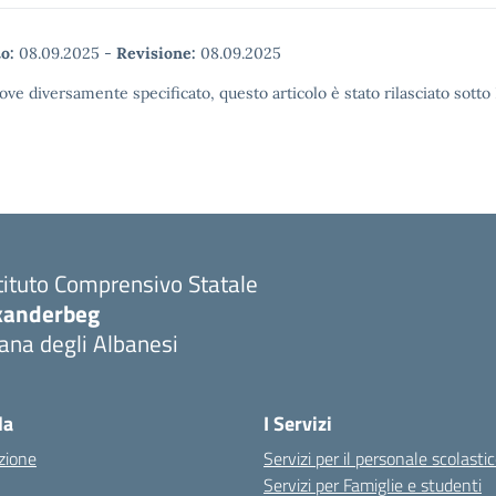
o:
08.09.2025
-
Revisione:
08.09.2025
ove diversamente specificato, questo articolo è stato rilasciato sott
tituto Comprensivo Statale
kanderbeg
ana degli Albanesi
la
I Servizi
zione
Servizi per il personale scolasti
Servizi per Famiglie e studenti