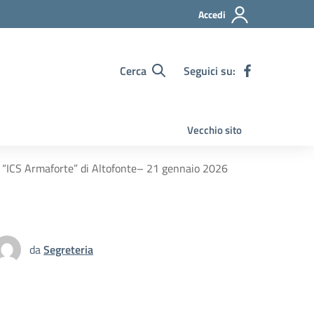
Accedi
Cerca
Seguici su:
Vecchio sito
zia “ICS Armaforte” di Altofonte– 21 gennaio 2026
da
Segreteria