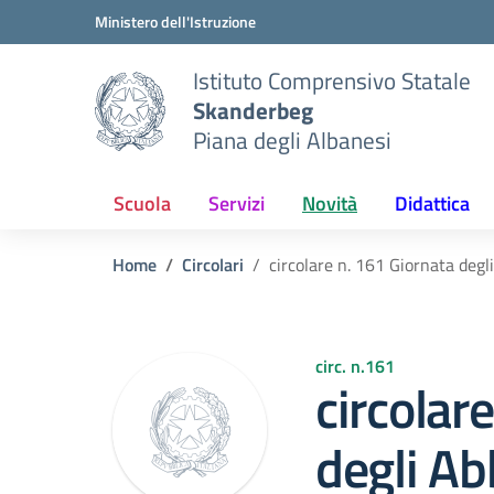
Vai ai contenuti
Vai al menu di navigazione
Vai al footer
Ministero dell'Istruzione
Istituto Comprensivo Statale
Skanderbeg
Piana degli Albanesi
Scuola
Servizi
Novità
Didattica
Home
Circolari
circolare n. 161 Giornata degl
circ. n.161
circolar
degli Ab