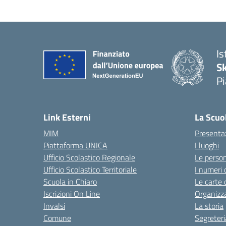
Is
S
Pi
Link Esterni
La Scuo
MIM
Presenta
Piattaforma UNICA
I luoghi
Ufficio Scolastico Regionale
Le perso
Ufficio Scolastico Territoriale
I numeri 
Scuola in Chiaro
Le carte 
Iscrizioni On Line
Organizz
Invalsi
La storia
Comune
Segreteri