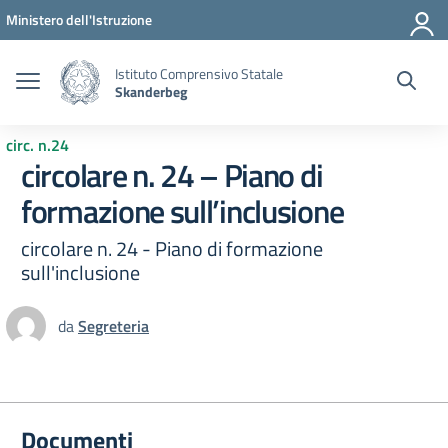
Vai ai contenuti
Vai al menu di navigazione
Vai al footer
Ministero dell'Istruzione
Istituto Comprensivo Statale
Skanderbeg
circ. n.24
circolare n. 24 – Piano di
formazione sull’inclusione
circolare n. 24 - Piano di formazione
sull'inclusione
da
Segreteria
Documenti