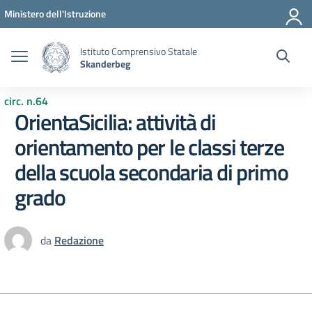
Vai ai contenuti
Vai al menu di navigazione
Vai al footer
Ministero dell'Istruzione
Istituto Comprensivo Statale
Skanderbeg
circ. n.64
OrientaSicilia: attività di
orientamento per le classi terze
della scuola secondaria di primo
grado
da
Redazione