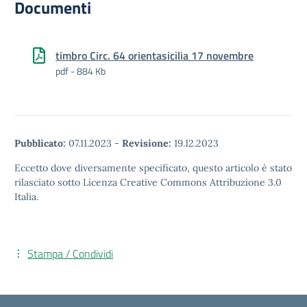
Documenti
timbro Circ. 64 orientasicilia 17 novembre
pdf - 884 Kb
Pubblicato:
07.11.2023
-
Revisione:
19.12.2023
Eccetto dove diversamente specificato, questo articolo è stato
rilasciato sotto Licenza Creative Commons Attribuzione 3.0
Italia.
Stampa / Condividi