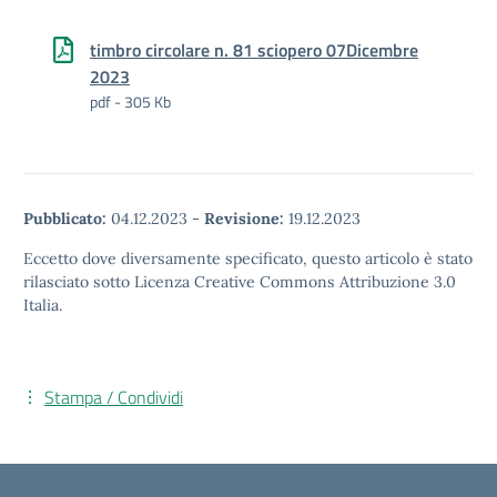
timbro circolare n. 81 sciopero 07Dicembre
2023
pdf - 305 Kb
Pubblicato:
04.12.2023
-
Revisione:
19.12.2023
Eccetto dove diversamente specificato, questo articolo è stato
rilasciato sotto Licenza Creative Commons Attribuzione 3.0
Italia.
Stampa / Condividi