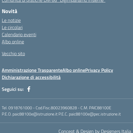
Comunità di pratiche DM 66 “DigImpariamo Insieme”
Novità
Le notizie
Le circolari
Calendario eventi
Albo online
Vecchio sito
Amministrazione Trasparente
Albo online
Privacy Policy
Dichiarazione di accessibilità
Seguici su:
Tel. 0918761000 - Cod.Fisc.80023960828 - C.M. PAIC88100E
P.E.O. paic88100e@istruzione.it P.E.C. paic88100e@pec.istruzione.it
Concept & Design by Designers Italia