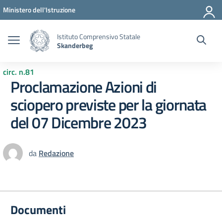
Vai ai contenuti
Vai al menu di navigazione
Vai al footer
Ministero dell'Istruzione
Istituto Comprensivo Statale
Skanderbeg
circ. n.81
Proclamazione Azioni di
sciopero previste per la giornata
del 07 Dicembre 2023
da
Redazione
Documenti