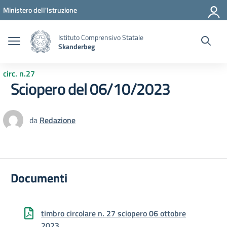
Vai ai contenuti
Vai al menu di navigazione
Vai al footer
Ministero dell'Istruzione
Istituto Comprensivo Statale
Skanderbeg
circ. n.27
Sciopero del 06/10/2023
da
Redazione
Documenti
timbro circolare n. 27 sciopero 06 ottobre
2023