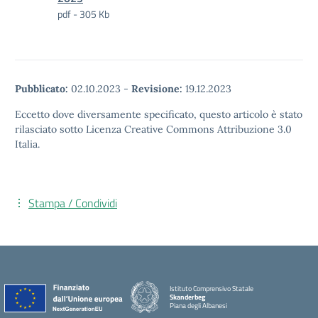
pdf - 305 Kb
Pubblicato:
02.10.2023
-
Revisione:
19.12.2023
Eccetto dove diversamente specificato, questo articolo è stato
rilasciato sotto Licenza Creative Commons Attribuzione 3.0
Italia.
Stampa / Condividi
Istituto Comprensivo Statale
Skanderbeg
Piana degli Albanesi