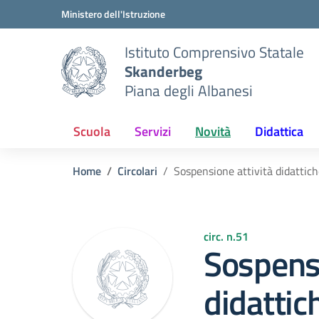
Vai ai contenuti
Vai al menu di navigazione
Vai al footer
Ministero dell'Istruzione
Istituto Comprensivo Statale
Skanderbeg
Piana degli Albanesi
Scuola
Servizi
Novità
Didattica
Home
Circolari
Sospensione attività didattic
circ. n.51
Sospensi
didattic