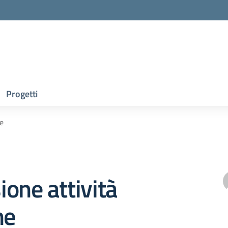
Progetti
he
one attività
he