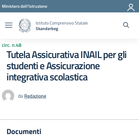
Vai ai contenuti
Vai al menu di navigazione
Vai al footer
Ministero dell'Istruzione
Istituto Comprensivo Statale
Skanderbeg
circ. n.48
Tutela Assicurativa INAIL per gli
studenti e Assicurazione
integrativa scolastica
da
Redazione
Documenti