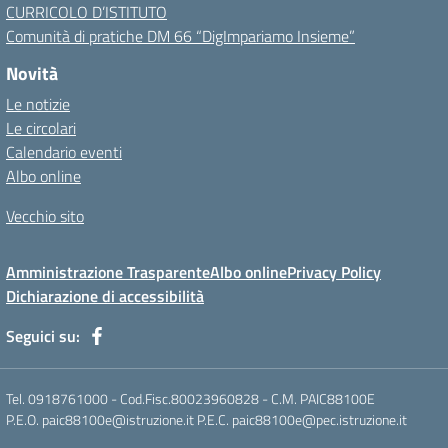
CURRICOLO D’ISTITUTO
Comunità di pratiche DM 66 “DigImpariamo Insieme”
Novità
Le notizie
Le circolari
Calendario eventi
Albo online
Vecchio sito
Amministrazione Trasparente
Albo online
Privacy Policy
Dichiarazione di accessibilità
Seguici su:
Tel. 0918761000 - Cod.Fisc.80023960828 - C.M. PAIC88100E
P.E.O. paic88100e@istruzione.it P.E.C. paic88100e@pec.istruzione.it