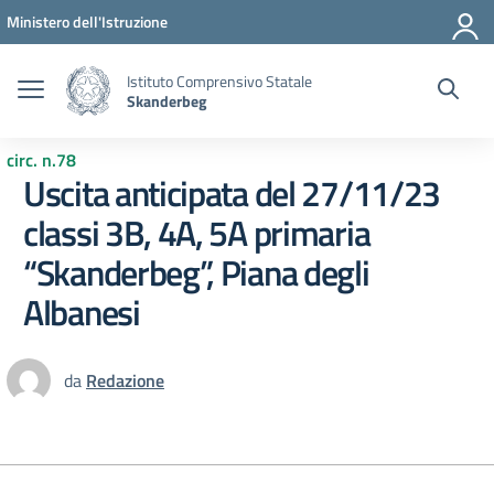
Vai ai contenuti
Vai al menu di navigazione
Vai al footer
Ministero dell'Istruzione
Istituto Comprensivo Statale
Skanderbeg
circ. n.78
Uscita anticipata del 27/11/23
classi 3B, 4A, 5A primaria
“Skanderbeg”, Piana degli
Albanesi
da
Redazione