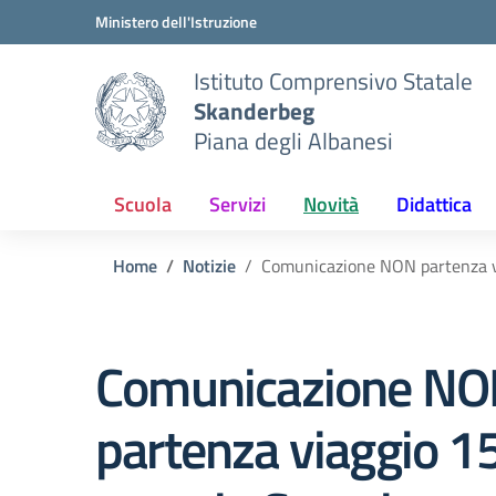
Vai ai contenuti
Vai al menu di navigazione
Vai al footer
Ministero dell'Istruzione
Istituto Comprensivo Statale
Skanderbeg
Piana degli Albanesi
Scuola
Servizi
Novità
Didattica
Home
Notizie
Comunicazione NON partenza v
Comunicazione N
partenza viaggio 1