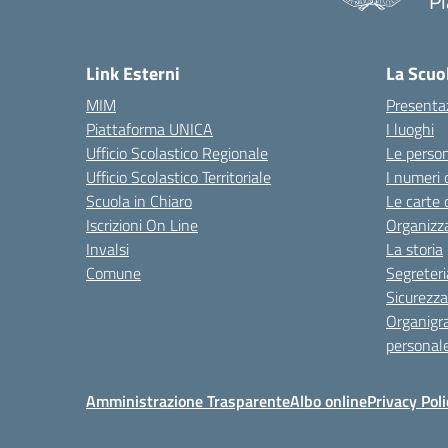
Pi
Link Esterni
La Scuo
MIM
Presenta
Piattaforma UNICA
I luoghi
Ufficio Scolastico Regionale
Le perso
Ufficio Scolastico Territoriale
I numeri 
Scuola in Chiaro
Le carte 
Iscrizioni On Line
Organizz
Invalsi
La storia
Comune
Segreteri
Sicurezza
Organigr
personal
Amministrazione Trasparente
Albo online
Privacy Poli