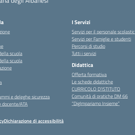
ana degli Albanesi
la
I Servizi
zione
Servizi per il personale scolasti
Servizi per Famiglie e studenti
ne
Percorsi di studio
della scuola
Tutti i servizi
della scuola
Didattica
azione
Offerta formativa
Le schede didattiche
a
CURRICOLO D’ISTITUTO
Comunità di pratiche DM 66
ammi e deleghe sicurezza
“DigImpariamo Insieme”
e docente/ATA
cy
Dichiarazione di accessibilità