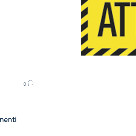
0
menti