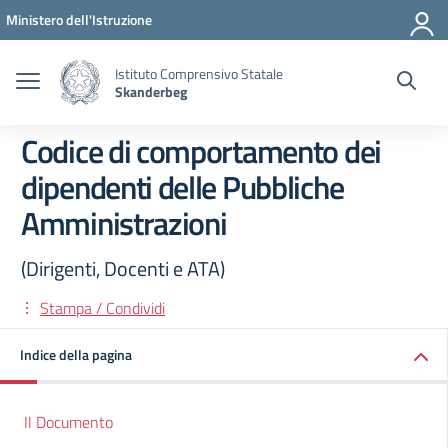
Vai ai contenuti
Vai al menu di navigazione
Vai al footer
Ministero dell'Istruzione
Istituto Comprensivo Statale
Skanderbeg
Codice di comportamento dei
dipendenti delle Pubbliche
Amministrazioni
(Dirigenti, Docenti e ATA)
Stampa / Condividi
Indice della pagina
Il Documento