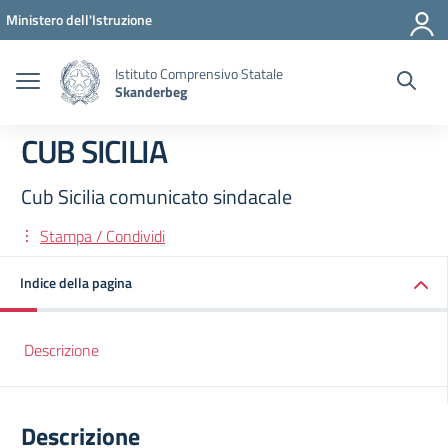
Vai ai contenuti
Vai al menu di navigazione
Vai al footer
Ministero dell'Istruzione
Istituto Comprensivo Statale
Skanderbeg
CUB SICILIA
Cub Sicilia comunicato sindacale
Stampa / Condividi
Indice della pagina
Descrizione
Descrizione