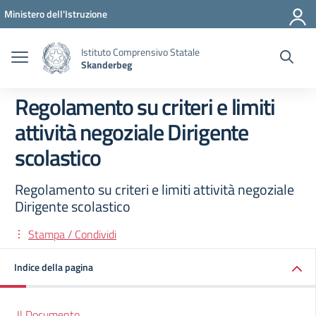
Vai ai contenuti
Vai al menu di navigazione
Vai al footer
Ministero dell'Istruzione
Istituto Comprensivo Statale
Skanderbeg
Regolamento su criteri e limiti
attività negoziale Dirigente
scolastico
Regolamento su criteri e limiti attività negoziale
Dirigente scolastico
Stampa / Condividi
Indice della pagina
Il Documento