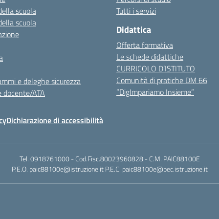
della scuola
Tutti i servizi
della scuola
Didattica
azione
Offerta formativa
Le schede didattiche
a
CURRICOLO D’ISTITUTO
Comunità di pratiche DM 66
ammi e deleghe sicurezza
“DigImpariamo Insieme”
e docente/ATA
cy
Dichiarazione di accessibilità
Tel. 0918761000 - Cod.Fisc.80023960828 - C.M. PAIC88100E
P.E.O. paic88100e@istruzione.it P.E.C. paic88100e@pec.istruzione.it