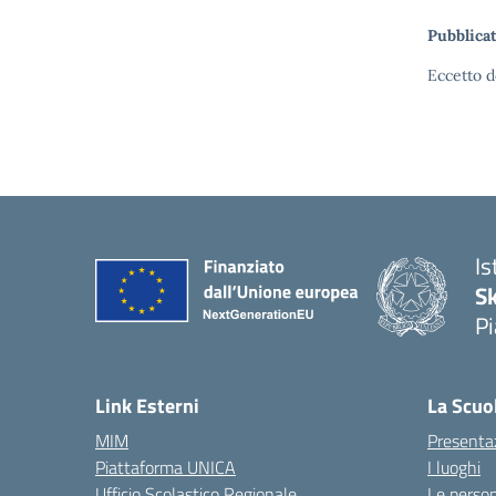
Pubblicat
Eccetto d
Is
S
Pi
Link Esterni
La Scuo
MIM
Presenta
Piattaforma UNICA
I luoghi
Ufficio Scolastico Regionale
Le perso