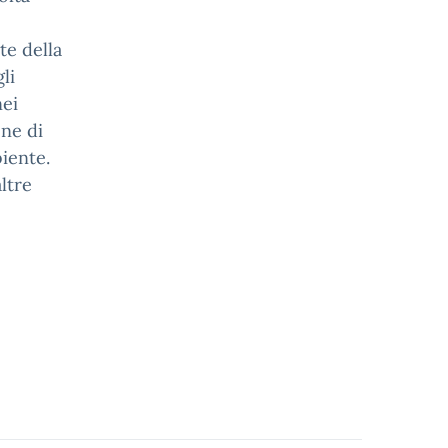
te della
li
nei
one di
iente.
altre