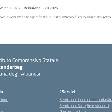
o:
27.11.2025
-
Revisione:
27.11.2025
ove diversamente specificato, questo articolo è stato rilasciato sott
tituto Comprensivo Statale
kanderbeg
ana degli Albanesi
la
I Servizi
zione
Servizi per il personale scolasti
Servizi per Famiglie e studenti
ne
Percorsi di studio