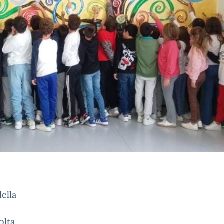
della
olta