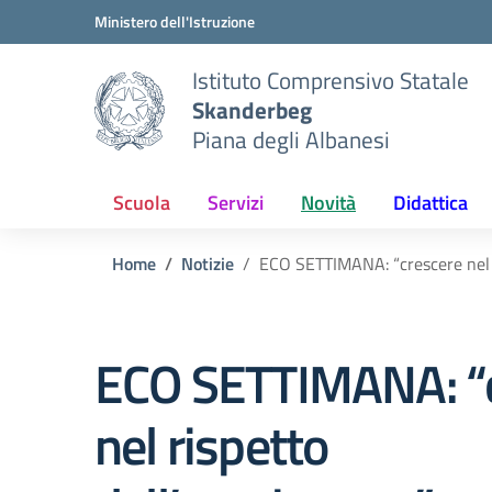
Vai ai contenuti
Vai al menu di navigazione
Vai al footer
Ministero dell'Istruzione
Istituto Comprensivo Statale
Skanderbeg
Piana degli Albanesi
Scuola
Servizi
Novità
Didattica
Home
Notizie
ECO SETTIMANA: “crescere nel r
ECO SETTIMANA: “
nel rispetto