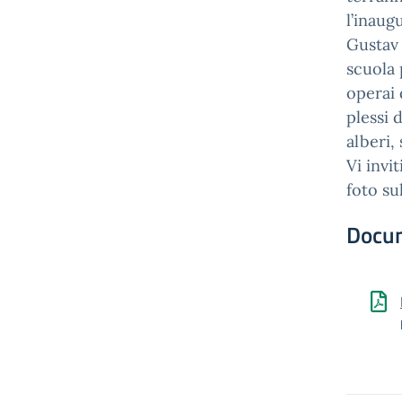
l’inaug
Gustav 
scuola 
operai 
plessi 
alberi,
Vi invi
foto su
Docu