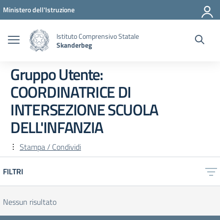
Vai ai contenuti
Vai al menu di navigazione
Vai al footer
Ministero dell'Istruzione
Istituto Comprensivo Statale
Skanderbeg
Gruppo Utente:
COORDINATRICE DI
INTERSEZIONE SCUOLA
DELL'INFANZIA
Stampa / Condividi
FILTRI
Nessun risultato