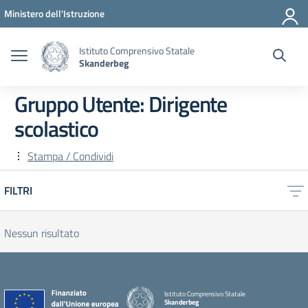
Vai ai contenuti
Vai al menu di navigazione
Vai al footer
Ministero dell'Istruzione
Istituto Comprensivo Statale
Skanderbeg
Gruppo Utente:
Dirigente
scolastico
Stampa / Condividi
FILTRI
Nessun risultato
Istituto Comprensivo Statale
Skanderbeg