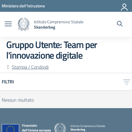
Vai ai contenuti
Vai al menu di navigazione
Vai al footer
Ministero dell'Istruzione
Istituto Comprensivo Statale
Skanderbeg
Gruppo Utente:
Team per
l'innovazione digitale
Stampa / Condividi
FILTRI
Nessun risultato
Istituto Comprensivo Statale
Skanderbeg