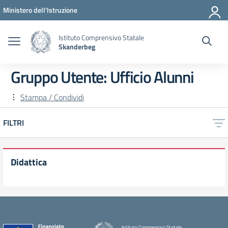
Vai ai contenuti
Vai al menu di navigazione
Vai al footer
Ministero dell'Istruzione
Istituto Comprensivo Statale
Skanderbeg
Gruppo Utente:
Ufficio Alunni
Stampa / Condividi
FILTRI
Didattica
Istituto Comprensivo Statale